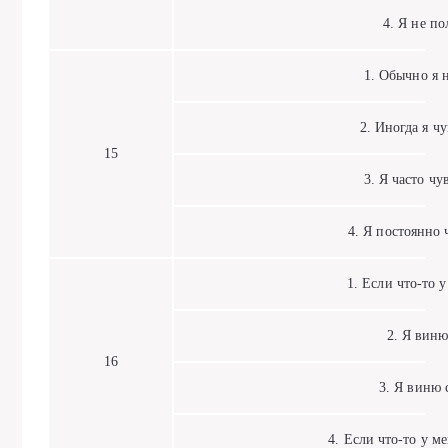
4. Я не пол
1. Обычно я не
2. Иногда я чув
15
3. Я часто чувс
4. Я постоянно чу
1. Если что-то у 
2. Я виню 
16
3. Я виню се
4. Если что-то у ме