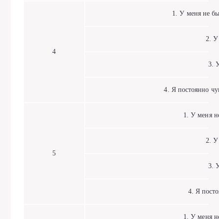
1. У меня не быв
2. У 
4
3. У 
4. Я постоянно чув
1. У меня не 
2. У 
5
3. У 
4. Я постоя
1. У меня не