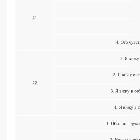
21
4. Это чувств
1. Я вижу в
2. Я вижу в се
22
3. Я вижу в себ
4. Я вижу в с
1. Обычно я думаю
2. Иногда я дума