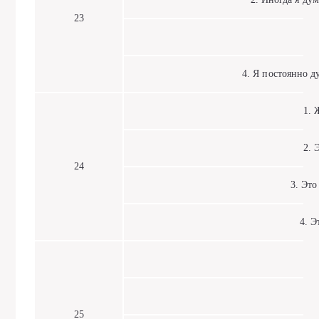
23
4. Я постоянно ду
1. Же
2. Эт
24
3. Это 
4. Эт
25