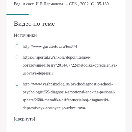
Ред. и сост. И.Б.Дерманова. – СПб., 2002. С.135-139.
Видео по теме
Источники
http://www.gurutestov.ru/test/74
https://nsportal.ru/shkola/dopolnitelnoe-
obrazovanie/library/2014/07/22/metodika-opredeleniya-
urovnya-depressii
http://www.vashpsixolog.ru/psychodiagnostic-school-
psychologist/69-diagnosis-emotional-and-the-personal-
sphere/2680-metodika-differenczialnoj-diagnostiki-
depressivnyx-sostoyanij-vazhmurova-
[свернуть]