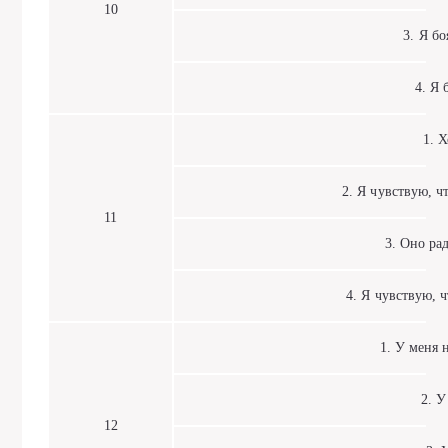
10
3. Я боя
4. Я б
1. Хо
2. Я чувствую, чт
11
3. Оно рад
4. Я чувствую, ч
1. У меня не
2. У 
12