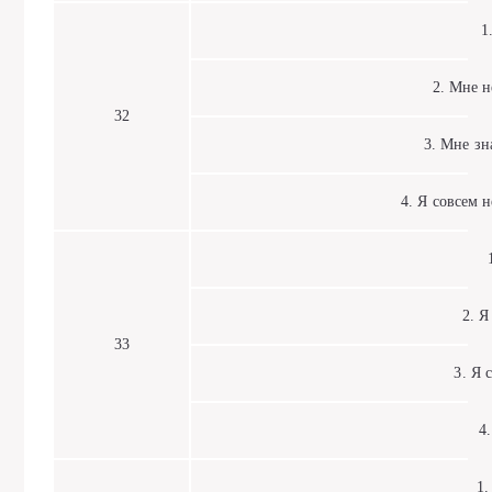
1. 
2. Мне не
32
3. Мне знач
4. Я совсем не
1.
2. Я 
33
3. Я с
4. 
1. 