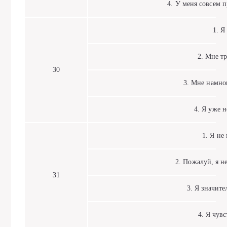
4. У меня совсем пр
1. Я 
2. Мне тру
30
3. Мне намного
4. Я уже не
1. Я не м
2. Пожалуй, я не
31
3. Я значител
4. Я чувст