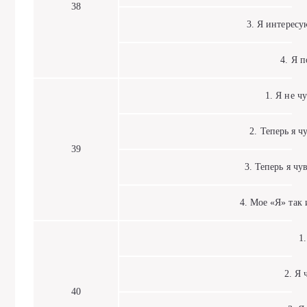
38
3. Я интересую
4. Я по
1. Я не чу
2. Теперь я чу
39
3. Теперь я чув
4. Мое «Я» так из
1. 
2. Я ч
40