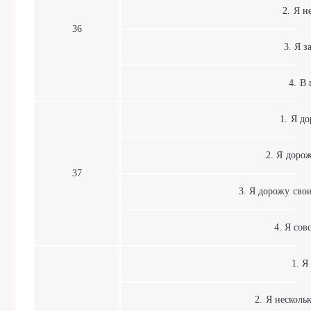
2. Я не
36
3. Я за
4. В п
1. Я дор
2. Я дорожу
37
3. Я дорожу свои
4. Я совс
1. Я и
2. Я нескольк