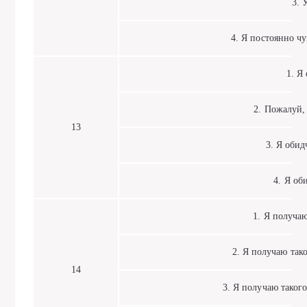
3. У 
4. Я постоянно чув
1. Я о
2. Пожалуй, я
13
3. Я обидч
4. Я оби
1. Я получаю 
2. Я получаю таког
14
3. Я получаю таког