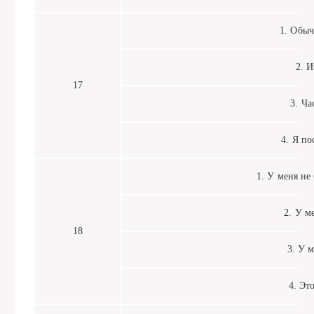
1. Обычно
2. Ин
17
3. Част
4. Я пос
1. У меня не б
2. У мен
18
3. У ме
4. Это 