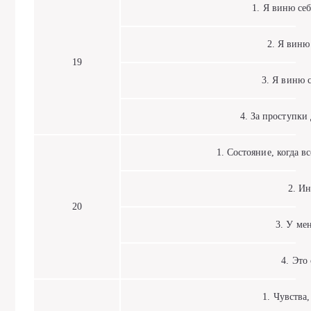
1. Я виню себя
2. Я виню с
19
3. Я виню се
4. За проступки 
1. Состояние, когда вс
2. Ино
20
3. У меня
4. Это с
1. Чувства, 