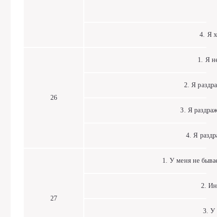
4. Я хо
1. Я не
2. Я раздра
26
3. Я раздраж
4. Я раздр
1. У меня не бывае
2. Ино
27
3. У м