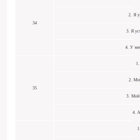
2. Я ус
34
3. Я уст
4. У мен
1. 
2. Мой
35
3. Мой 
4. Ап
1. 