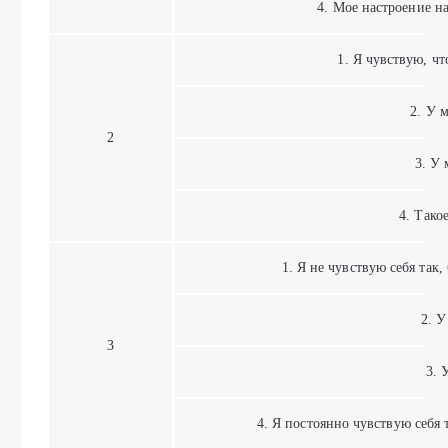
4. Мое настроение нам
1. Я чувствую, что
2. У ме
2
3. У м
4. Такое 
1. Я не чувствую себя так, б
2. У 
3
3. У 
4. Я постоянно чувствую себя та