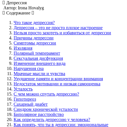
Депрессия
Автор: Irona Hovalyg
Содержание
Что такое депрессия?
Депрессия – это не просто плохое настроение
Нельзя просто захотеть и избавиться от депрессии
Причины депрессии
Симптомы депрессии
Изоляция
Полярный темперамент
Сексуальная дисфункция
Изменение внешнего вида
Нарушения сна
Мрачные мысли и чувства
Ухудшение памяти и концентрации внимания
Недостаток мотивации и низкая самооценка
Усталость
С чем можно спутать депрессию?
Гипотиреоз
Сахарный диабет
Синдром хронической усталости
Биполярное расстройство
Как определить депрессию у человека?
Как понять, что ты в депрессии: эмоциональные