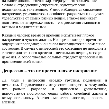
название довольно точно характеризует это заболевание.
Человек, страдающий депрессией, чувствует себя
подавленным, угнетенным. У него наблюдается сниженное
настроение, утрачивается способность радоваться и получать
удовольствие от самых разных вещей, а также возникает
двигательная заторможенность – его движения становятся
вялыми и медлительными.
Каждый человек время от времени испытывает плохое
настроение и чувство апатии. Но через некоторое время эти
ощущения пропадают, и он снова возвращается в нормальное
состояние. В случае с депрессией это состояние не проходит в
течение длительного времени – нескольких недель, месяцев и
даже лет. А особо тяжелые больные страдают депрессией на
протяжении всей жизни.
Депрессия – это не просто плохое настроение
Да, люди в депрессии нередко грустны, подавлены и
печальны. Подавленность, отсутствие интереса к чему-либо,
что раньше радовало и приносило удовольствие,
присутствуют постоянно, мешая работе, семейной жизни и
всему остальному. Апатия сменяется злостью, а злость –
апатией.