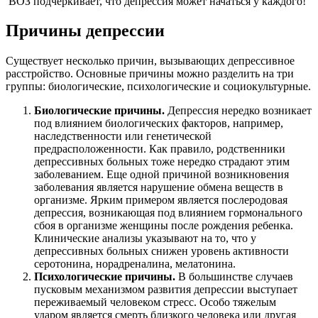
ВОЗ подчеркивает, что депрессия может начаться у каждого!
Причины депрессии
Существует несколько причин, вызывающих депрессивное
расстройство. Основные причины можно разделить на три
группы: биологические, психологические и социокультурные.
Биологические причины.
Депрессия нередко возникает
под влиянием биологических факторов, например,
наследственности или генетической
предрасположенности. Как правило, родственники
депрессивных больных тоже нередко страдают этим
заболеванием. Еще одной причиной возникновения
заболевания является нарушение обмена веществ в
организме. Ярким примером является послеродовая
депрессия, возникающая под влиянием гормонального
сбоя в организме женщины после рождения ребенка.
Клинические анализы указывают на то, что у
депрессивных больных снижен уровень активности
серотонина, норадреналина, мелатонина.
Психологические причины.
В большинстве случаев
пусковым механизмом развития депрессии выступает
переживаемый человеком стресс. Особо тяжелым
ударом является смерть близкого человека или другая