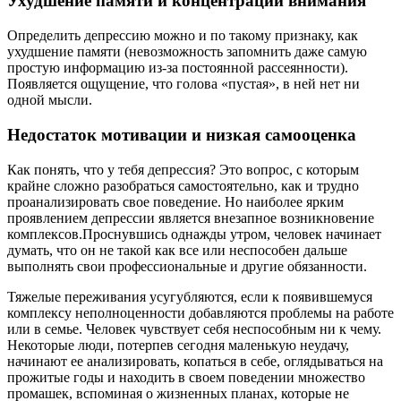
Ухудшение памяти и концентрации внимания
Определить депрессию можно и по такому признаку, как
ухудшение памяти (невозможность запомнить даже самую
простую информацию из-за постоянной рассеянности).
Появляется ощущение, что голова «пустая», в ней нет ни
одной мысли.
Недостаток мотивации и низкая самооценка
Как понять, что у тебя депрессия? Это вопрос, с которым
крайне сложно разобраться самостоятельно, как и трудно
проанализировать свое поведение. Но наиболее ярким
проявлением депрессии является внезапное возникновение
комплексов.Проснувшись однажды утром, человек начинает
думать, что он не такой как все или неспособен дальше
выполнять свои профессиональные и другие обязанности.
Тяжелые переживания усугубляются, если к появившемуся
комплексу неполноценности добавляются проблемы на работе
или в семье. Человек чувствует себя неспособным ни к чему.
Некоторые люди, потерпев сегодня маленькую неудачу,
начинают ее анализировать, копаться в себе, оглядываться на
прожитые годы и находить в своем поведении множество
промашек, вспоминая о жизненных планах, которые не