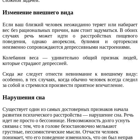
сложной задачей.
Изменение внешнего вида
Если ваш близкий человек неожиданно теряет или набирает
вес без рациональных причин, вам стоит задуматься. В обоих
случаях речь может идти о расстройствах пищевого
поведения, однако анорексия, булимия и орторексия
неизменно сопровождаются депрессивными настроениями.
Колебания веса — удивительно общий признак людей,
которые страдают депрессией.
Сюда же следует отнести невнимание к внешнему виду:
особенно, в тех случаях, когда обычно человек всегда следил
за собой и стремился произвести приятное впечатление.
Нарушения сна
Существует один из самых достоверных признаков начала
развития психического расстройства — нарушение сна. Речь
идет не просто о бессоннице. Невозможность долго уснуть
связана с тем, что в голове безостановочно мелькают
грустные, пессимистические мысли. Отчасти человек
понимает, что его поведение изменилось, что он был неправ