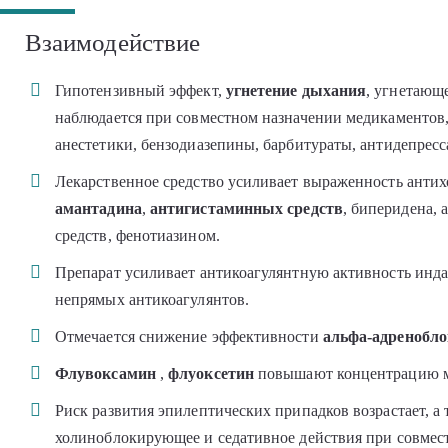
Взаимодействие
Гипотензивный эффект,
угнетение дыхания
, угнетающ
наблюдается при совместном назначении медикаментов
анестетики, бензодиазепины, барбитураты, антидепресс
Лекарственное средство усиливает выраженность анти
амантадина
,
антигистаминных средств
, биперидена,
средств, фенотиазином.
Препарат усиливает антикоагулянтную активность инд
непрямых антикоагулянтов.
Отмечается снижение эффективности
альфа-адренобл
Флувоксамин
,
флуоксетин
повышают концентрацию м
Риск развития эпилептических припадков возрастает, а
холиноблокирующее и седативное действия при совмест