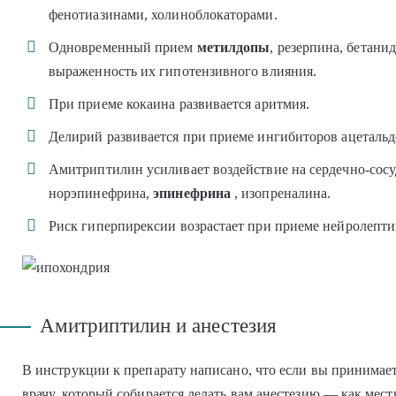
фенотиазинами, холиноблокаторами.
Одновременный прием
метилдопы
, резерпина, бетани
выраженность их гипотензивного влияния.
При приеме кокаина развивается аритмия.
Делирий развивается при приеме ингибиторов ацетальд
Амитриптилин усиливает воздействие на сердечно-сос
норэпинефрина,
эпинефрина
, изопреналина.
Риск гиперпирексии возрастает при приеме нейролепти
Амитриптилин и анестезия
В инструкции к препарату написано, что если вы принимает
врачу, который собирается делать вам анестезию — как мес