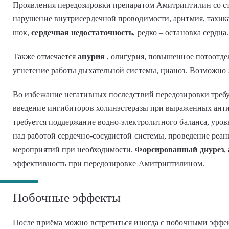
Проявления передозировки препаратом Амитриптилин со ст
нарушение внутрисердечной проводимости, аритмия, тахика
шок,
сердечная недостаточность
, редко – остановка сердца.
Также отмечается
анурия
, олигурия, повышенное потоотде
угнетение работы дыхательной системы, цианоз. Возможно 
Во избежание негативных последствий передозировки требу
введение ингибиторов холинэстеразы при выраженных ант
требуется поддержание водно-электролитного баланса, уров
над работой сердечно-сосудистой системы, проведение ре
мероприятий при необходимости.
Форсированный диурез
,
эффективность при передозировке Амитриптилином.
Побочные эффекты
После приёма можно встретиться иногда с побочными эффе