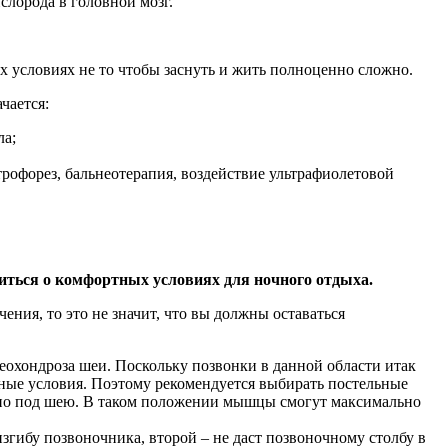
слорода в головной мозг.
х условиях не то чтобы заснуть и жить полноценно сложно.
чается:
ла;
рофорез, бальнеотерапия, воздействие ультрафиолетовой
иться о комфортных условиях для ночного отдыха.
ния, то это не значит, что вы должны оставаться
охондроза шеи. Поскольку позвонки в данной области итак
тные условия. Поэтому рекомендуется выбирать постельные
льно под шею. В таком положении мышцы смогут максимально
згибу позвоночника, второй – не даст позвоночному столбу в