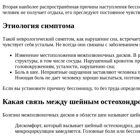
Вторая наиболее распространённая причина наступления бессо
человек не получает отдыха, его преследуют постоянное чувств
Этиология симптома
Такой неврологический симптом, как нарушение сна, встречае
чувствует себя усталым. Не всегда они связаны с заболевани
Изменение местоположения межпозвоночных дисков. В ре
структуры, в том числе сосуды. Нарушенный кровоток при
головокружениям, усталости, нарушению сна;
Боль в шее. Неприятные ощущения заставляют человека 
Ноющая боль не дает человеку хорошо выспаться, поэтому
Если вы установите причину бессонницу, то без труда опреде
Какая связь между шейным остеохондро
Болезни межпозвоночных дисков в области шеи называют шейны
Дискомфорт, который вызывает шейный остеохондроз, дне
микроциркуляция замедляется. Головные боли или бессо