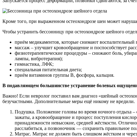
Запускается процесс деформации, позвонки сдвигаются, за счё
Кроме того, при выраженном остеохондрозе шеи может нарушат
Чтобы устранить бессонницу при остеохондрозе шейного отдела
приём медикаментов, которые снимают воспалительный п
массаж – улучшит кровообращение и поспособствует ра
физиотерапевтические процедуры – снижают боль, убираю
лампы, вибротерапия);
гимнастика, ЛФК;
специальная питательная диета;
приём витаминов группы В, фосфора, кальция.
В подавляющем большинстве устранение болевых ощущений 
Важно! Если невролог поставил вам диагноз «шейный остеохонд
безучастными. Дополнительные меры ещё никому не вредили. Д
Подушка. Положение головы во время ночного отдыха – 
зажаты, а кровообращение и процесс поступления кислор
принадлежности невысокие, средней жёсткости. Отлично
расслабиться, а позвоночник — сохранить правильное по
Матрас. Матрас не должен быть слишком жёстким и через