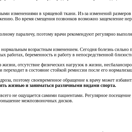
ными изменениями в хрящевой ткани. Из-за изменений размеров
ению. Во время смещения позвонков возможно защемление нерв
олному параличу, поэтому врачи рекомендуют регулярно выполн
ь нормальным возрастным изменением. Сегодня болезнь сильно по
лых работах, беременность и работу в непосредственной близост
 жизни, отсутствие физических нагрузок в жизни, несбалансиро
 и переходит в состояние стойкой ремиссии после его нормализа
ндроза, поэтому своевременное обращение к врачу может избав
жить жизнью и заниматься различными видами спорта.
е всего не ощущается самими пациентами. Регулярное посещени
утоньшение межпозвоночных дисков.