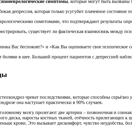
сихоневрологические симптомы
, которые могут быть вызваны 
бокая депрессия, которая только усугубит плачевное состояние п
врологическими симптомами, что подтверждают результаты опр
онстрировать, существует ли фактическая взаимосвязь между п
ника Вас беспокоят?» и «Как Вы оцениваете свое психическое с
т болями в шее. Больший процент пациентов с депрессией наблюд
ицы
стеохондроз чреват последствиями, которые способны серьёзно 
ондрозе она наступает практически в 90% случаев.
оловному мозгу пролегают две артерии – позвоночная и сонная.
ого диска, наросты костных тканей, отёчность прилегающих к 
меньше крови. Это вызывает дискомфорт, чувство неудобства, б