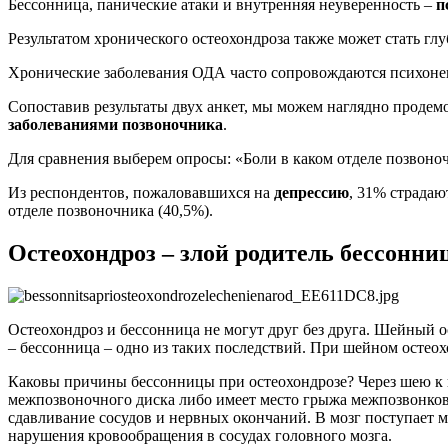
Бессонница, панические атаки и внутренняя неуверенность –
п
Результатом хронического остеохондроза также может стать глу
Хронические заболевания ОДА часто сопровождаются психоне
Сопоставив результаты двух анкет, мы можем наглядно продем
заболеваниями позвоночника
.
Для сравнения выберем опросы: «Боли в каком отделе позвоноч
Из респондентов, пожаловавшихся на
депрессию
, 31% страдаю
отделе позвоночника (40,5%).
Остеохондроз – злой родитель бессонн
Остеохондроз и бессонница не могут друг без друга. Шейный о
– бессонница – одно из таких последствий. При шейном остеох
Каковы причины бессонницы при остеохондрозе? Через шею к г
межпозвоночного диска либо имеет место грыжа межпозвонков
сдавливание сосудов и нервных окончаний. В мозг поступает 
нарушения кровообращения в сосудах головного мозга.