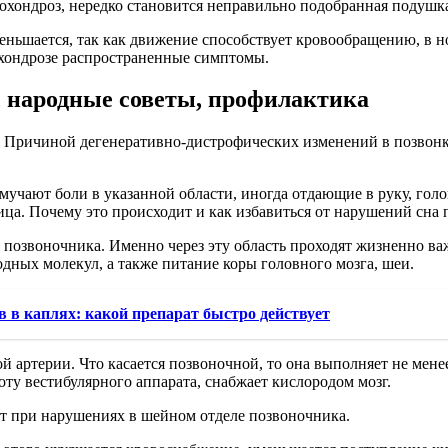
охондроз, нередко становится неправильно подобранная подушк
ньшается, так как движение способствует кровообращению, в н
охондрозе распространенные симптомы.
е, народные советы, профилактика
. Причиной дегенеративно-дистрофических изменений в позвонк
учают боли в указанной области, иногда отдающие в руку, голово
а. Почему это происходит и как избавиться от нарушений сна п
в позвоночника. Именно через эту область проходят жизненно 
дных молекул, а также питание коры головного мозга, шеи.
в в каплях: какой препарат быстро действует
 артерии. Что касается позвоночной, то она выполняет не мене
оту вестибулярного аппарата, снабжает кислородом мозг.
дит при нарушениях в шейном отделе позвоночника.