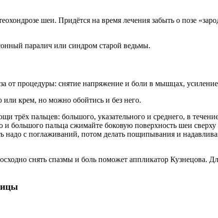
еохондрозе шеи. Придётся на время лечения забыть о позе «заро
сонный паралич или синдром старой ведьмы.
а от процедуры: снятие напряжение и боли в мышцах, усиление 
или крем, но можно обойтись и без него.
ощи трёх пальцев: большого, указательного и среднего, в тече
 и большого пальца сжимайте боковую поверхность шеи сверху 
ь надо с поглаживаний, потом делать пощипывания и надавлива
сходно снять спазмы и боль поможет аппликатор Кузнецова. Для
ницы