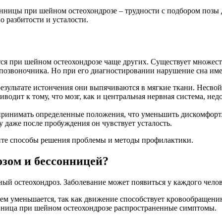
нницы при шейном остеохондрозе – трудности с подбором позы дл
о разбитости и усталости.
тся при шейном остеохондрозе чаще других. Существует множеств
ем позвоночника. Но при его диагностировании нарушение сна и
зультате истончения они выпячиваются в мягкие ткани. Несво
водит к тому, что мозг, как и центральная нервная система, не
принимать определенные положения, что уменьшить дискомфорт.
 даже после пробуждения он чувствует усталость.
лите способы решения проблемы и методы профилактики.
зом и бессонницей?
й остеохондроз. Заболевание может появиться у каждого челове
м уменьшается, так как движение способствует кровообращению
нница при шейном остеохондрозе распространенные симптомы.