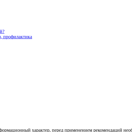
й?
ы, профилактика
формационный характер, перед применением рекомендаций необх