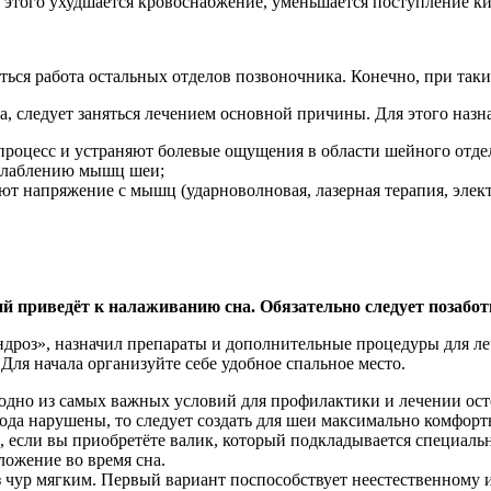
т этого ухудшается кровоснабжение, уменьшается поступление ки
ься работа остальных отделов позвоночника. Конечно, при таки
, следует заняться лечением основной причины. Для этого назна
роцесс и устраняют болевые ощущения в области шейного отде
сслаблению мышц шеи;
т напряжение с мышц (ударноволновая, лазерная терапия, элект
приведёт к налаживанию сна. Обязательно следует позабот
роз», назначил препараты и дополнительные процедуры для лече
ля начала организуйте себе удобное спальное место.
одно из самых важных условий для профилактики и лечении осте
ода нарушены, то следует создать для шеи максимально комфор
, если вы приобретёте валик, который подкладывается специа
ложение во время сна.
 чур мягким. Первый вариант поспособствует неестественному и