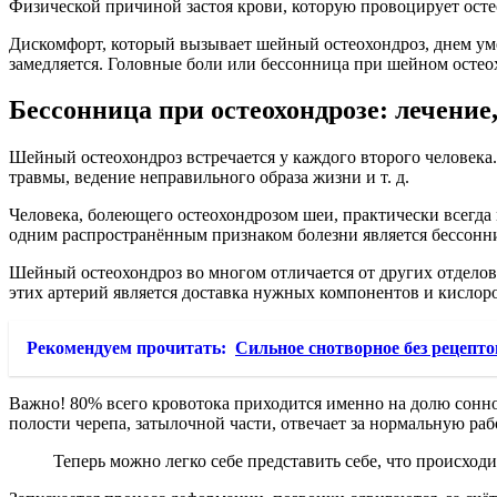
Физической причиной застоя крови, которую провоцирует осте
Дискомфорт, который вызывает шейный остеохондроз, днем уме
замедляется. Головные боли или бессонница при шейном осте
Бессонница при остеохондрозе: лечени
Шейный остеохондроз встречается у каждого второго человека
травмы, ведение неправильного образа жизни и т. д.
Человека, болеющего остеохондрозом шеи, практически всегда м
одним распространённым признаком болезни является бессонниц
Шейный остеохондроз во многом отличается от других отдело
этих артерий является доставка нужных компонентов и кислоро
Рекомендуем прочитать:
Сильное снотворное без рецепто
Важно! 80% всего кровотока приходится именно на долю сонной
полости черепа, затылочной части, отвечает за нормальную раб
Теперь можно легко себе представить себе, что происхо